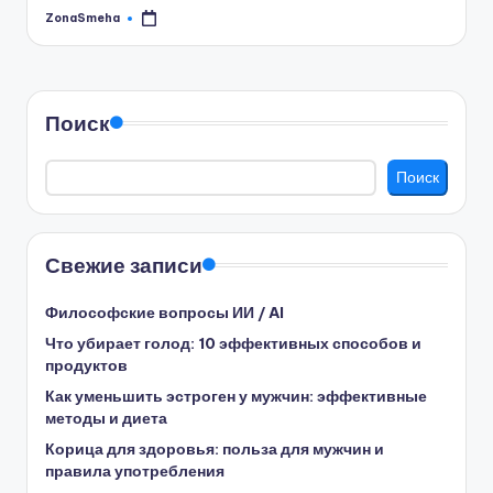
ZonaSmeha
Запись
от
Поиск
Поиск
Свежие записи
Философские вопросы ИИ / AI
Что убирает голод: 10 эффективных способов и
продуктов
Как уменьшить эстроген у мужчин: эффективные
методы и диета
Корица для здоровья: польза для мужчин и
правила употребления