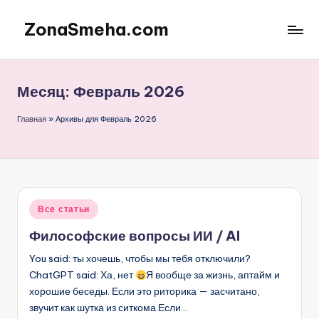
ZonaSmeha.com
Перейти
к
Диеты
содержимому
и
Правильное
Месяц:
Февраль 2026
питание
Главная
»
Архивы для Февраль 2026
Опубликовано
Все статьи
в
Философские вопросы ИИ / AI
You said: ты хочешь, чтобы мы тебя отключили?
ChatGPT said: Ха, нет
Я вообще за жизнь, аптайм и
хорошие беседы. Если это риторика — засчитано,
звучит как шутка из ситкома.Если…