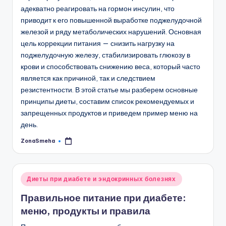
адекватно реагировать на гормон инсулин, что
приводит к его повышенной выработке поджелудочной
железой и ряду метаболических нарушений. Основная
цель коррекции питания — снизить нагрузку на
поджелудочную железу, стабилизировать глюкозу в
крови и способствовать снижению веса, который часто
является как причиной, так и следствием
резистентности. В этой статье мы разберем основные
принципы диеты, составим список рекомендуемых и
запрещенных продуктов и приведем пример меню на
день.
ZonaSmeha
Запись
от
Опубликовано
Диеты при диабете и эндокринных болезнях
в
Правильное питание при диабете:
меню, продукты и правила