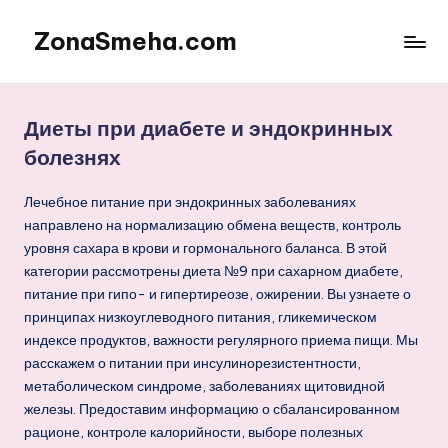
ZonaSmeha.com
Перейти
к
Диеты
содержимому
и
Правильное
Диеты при диабете и эндокринных
питание
болезнях
Лечебное питание при эндокринных заболеваниях
направлено на нормализацию обмена веществ, контроль
уровня сахара в крови и гормонального баланса. В этой
категории рассмотрены диета №9 при сахарном диабете,
питание при гипо- и гипертиреозе, ожирении. Вы узнаете о
принципах низкоуглеводного питания, гликемическом
индексе продуктов, важности регулярного приема пищи. Мы
расскажем о питании при инсулинорезистентности,
метаболическом синдроме, заболеваниях щитовидной
железы. Предоставим информацию о сбалансированном
рационе, контроле калорийности, выборе полезных