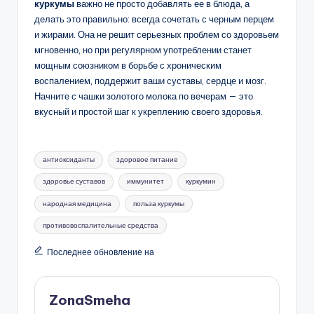
куркумы
важно не просто добавлять ее в блюда, а
делать это правильно: всегда сочетать с черным перцем
и жирами. Она не решит серьезных проблем со здоровьем
мгновенно, но при регулярном употреблении станет
мощным союзником в борьбе с хроническим
воспалением, поддержит ваши суставы, сердце и мозг.
Начните с чашки золотого молока по вечерам — это
вкусный и простой шаг к укреплению своего здоровья.
Метки:
антиоксиданты
здоровое питание
здоровье суставов
иммунитет
куркумин
народная медицина
польза куркумы
противовоспалительные средства
Последнее обновление на
ZonaSmeha