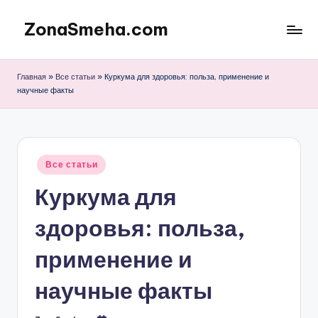
ZonaSmeha.com
Перейти
к
Диеты
содержимому
и
Главная
»
Все статьи
»
Куркума для здоровья: польза, применение и
Правильное
научные факты
питание
Опубликовано
Все статьи
в
Куркума для
здоровья: польза,
применение и
научные факты