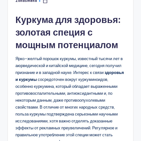
ZonaSmeha
Запись
от
Куркума для здоровья:
золотая специя с
мощным потенциалом
Ярко-желтый порошок куркумы, известный тысячи лет в
аюрведической и китайской медицине, сегодня получил
признание и в западной науке. Интерес к связи
здоровья
и куркумы
сосредоточен вокруг куркуминоидов,
особенно куркумина, который обладает выраженными
противовоспалительными, антиоксидантными и, по
некоторым данным, даже противоопухолевыми
свойствами. В отличие от многих народных средств,
польза куркумы подтверждена серьезными научными
исследованиями, хотя важно отделять доказанные
эффекты от рекламных преувеличений. Регулярное и
правильное употребление этой специи может стать