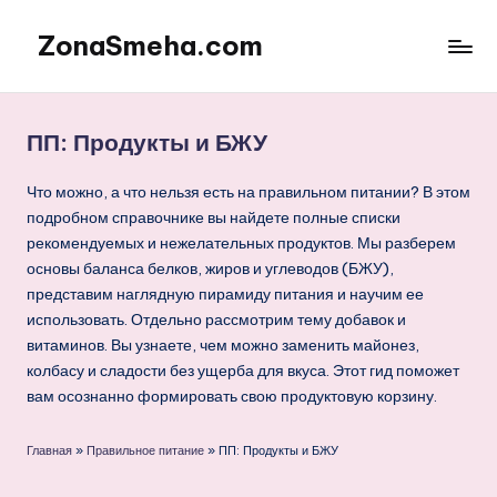
ZonaSmeha.com
Перейти
к
Диеты
содержимому
и
Правильное
ПП: Продукты и БЖУ
питание
Что можно, а что нельзя есть на правильном питании? В этом
подробном справочнике вы найдете полные списки
рекомендуемых и нежелательных продуктов. Мы разберем
основы баланса белков, жиров и углеводов (БЖУ),
представим наглядную пирамиду питания и научим ее
использовать. Отдельно рассмотрим тему добавок и
витаминов. Вы узнаете, чем можно заменить майонез,
колбасу и сладости без ущерба для вкуса. Этот гид поможет
вам осознанно формировать свою продуктовую корзину.
Главная
»
Правильное питание
»
ПП: Продукты и БЖУ