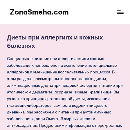
ZonaSmeha.com
Перейти
к
Диеты
содержимому
и
Правильное
Диеты при аллергиях и кожных
питание
болезнях
Специальное питание при аллергических и кожных
заболеваниях направлено на исключение потенциальных
аллергенов и уменьшение воспалительных процессов. В
этом разделе рассмотрены гипоаллергенные диеты,
элиминационные диеты при пищевой аллергии, питание при
атопическом дерматите, псориазе, экземе, крапивнице. Вы
узнаете о принципах ротационной диеты, исключении
гистаминолибераторов, важности ведения пищевого
дневника. Мы расскажем о питании при аутоиммунных
заболеваниях, роли Омега-3 жирных кислот и
антиоксидантов. Предоставим информацию о перекрестных