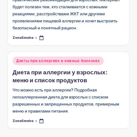
будет полезен тем, кто сталкивается с кожными
реакциями, расстройствами ЖКТ или другими
проявлениями пищевой аллергии и хочет выстроить
безопасный и понятный рацион.
ZonaSmeha
Запись
от
Опубликовано
Диеты при аллергиях и кожных болезнях
в
Диета при аллергии у взрослых:
меню и список продуктов
Что можно есть при аллергии? Подробная
гипоаллергенная диета для взрослых с списком
разрешенных и запрещенных продуктов, примерным
меню и правилами питания.
ZonaSmeha
Запись
от