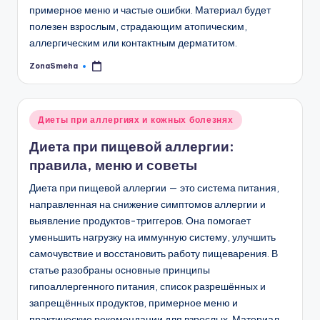
примерное меню и частые ошибки. Материал будет
полезен взрослым, страдающим атопическим,
аллергическим или контактным дерматитом.
ZonaSmeha
Запись
от
Опубликовано
Диеты при аллергиях и кожных болезнях
в
Диета при пищевой аллергии:
правила, меню и советы
Диета при пищевой аллергии — это система питания,
направленная на снижение симптомов аллергии и
выявление продуктов-триггеров. Она помогает
уменьшить нагрузку на иммунную систему, улучшить
самочувствие и восстановить работу пищеварения. В
статье разобраны основные принципы
гипоаллергенного питания, список разрешённых и
запрещённых продуктов, примерное меню и
практические рекомендации для взрослых. Материал