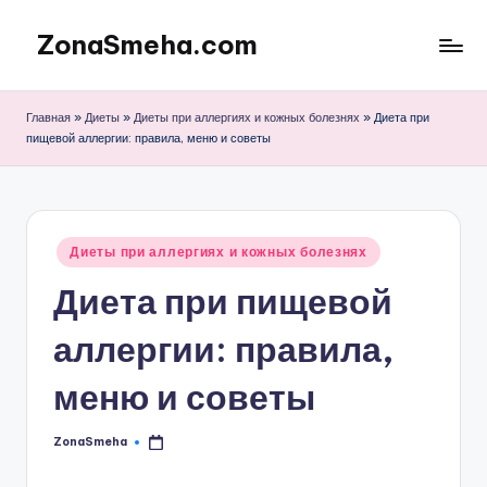
ZonaSmeha.com
Перейти
к
Диеты
содержимому
и
Главная
»
Диеты
»
Диеты при аллергиях и кожных болезнях
»
Диета при
Правильное
пищевой аллергии: правила, меню и советы
питание
Опубликовано
Диеты при аллергиях и кожных болезнях
в
Диета при пищевой
аллергии: правила,
меню и советы
ZonaSmeha
Запись
от