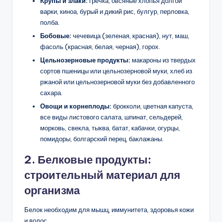
Крупы и злаки:
гречка, овсяные хлопья долгой
варки, киноа, бурый и дикий рис, булгур, перловка,
полба.
Бобовые:
чечевица (зеленая, красная), нут, маш,
фасоль (красная, белая, черная), горох.
Цельнозерновые продукты:
макароны из твердых
сортов пшеницы или цельнозерновой муки, хлеб из
ржаной или цельнозерновой муки без добавленного
сахара.
Овощи и корнеплоды:
брокколи, цветная капуста,
все виды листового салата, шпинат, сельдерей,
морковь, свекла, тыква, батат, кабачки, огурцы,
помидоры, болгарский перец, баклажаны.
2. Белковые продукты:
строительный материал для
организма
Белок необходим для мышц, иммунитета, здоровья кожи
и волос.