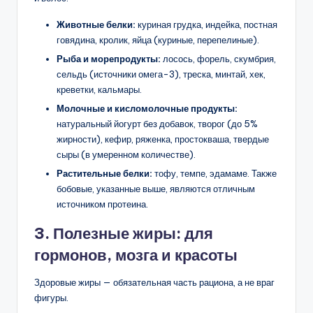
Животные белки:
куриная грудка, индейка, постная
говядина, кролик, яйца (куриные, перепелиные).
Рыба и морепродукты:
лосось, форель, скумбрия,
сельдь (источники омега-3), треска, минтай, хек,
креветки, кальмары.
Молочные и кисломолочные продукты:
натуральный йогурт без добавок, творог (до 5%
жирности), кефир, ряженка, простокваша, твердые
сыры (в умеренном количестве).
Растительные белки:
тофу, темпе, эдамаме. Также
бобовые, указанные выше, являются отличным
источником протеина.
3. Полезные жиры: для
гормонов, мозга и красоты
Здоровые жиры — обязательная часть рациона, а не враг
фигуры.