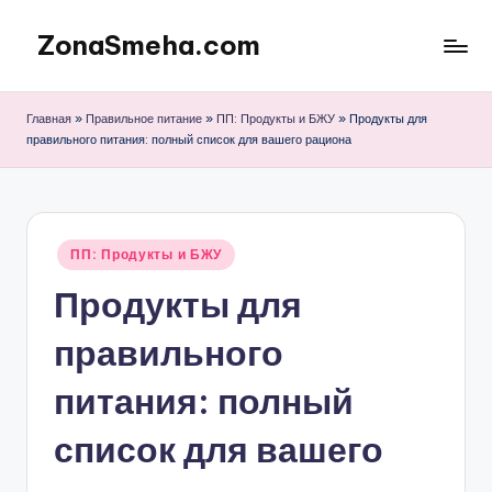
ZonaSmeha.com
Перейти
к
Диеты
содержимому
и
Главная
»
Правильное питание
»
ПП: Продукты и БЖУ
»
Продукты для
Правильное
правильного питания: полный список для вашего рациона
питание
Опубликовано
ПП: Продукты и БЖУ
в
Продукты для
правильного
питания: полный
список для вашего