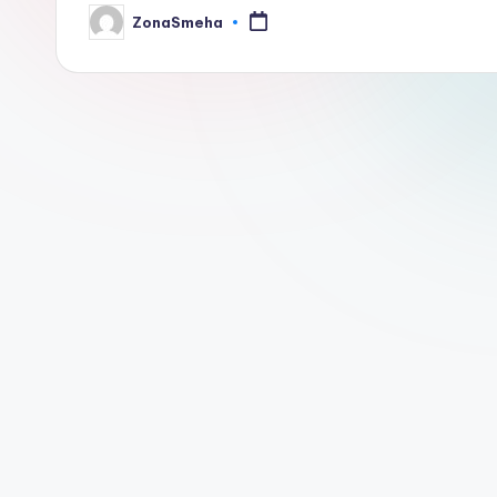
ZonaSmeha
Запись
от