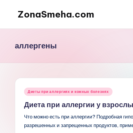
ZonaSmeha.com
Перейти
к
Диеты
содержимому
и
Правильное
аллергены
питание
Опубликовано
Диеты при аллергиях и кожных болезнях
в
Диета при аллергии у взрослы
Что можно есть при аллергии? Подробная гип
разрешенных и запрещенных продуктов, прим