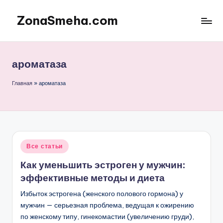
ZonaSmeha.com
Перейти
к
Диеты
содержимому
и
Правильное
ароматаза
питание
Главная
»
ароматаза
Опубликовано
Все статьи
в
Как уменьшить эстроген у мужчин:
эффективные методы и диета
Избыток эстрогена (женского полового гормона) у
мужчин — серьезная проблема, ведущая к ожирению
по женскому типу, гинекомастии (увеличению груди),