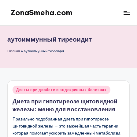
ZonaSmeha.com
Перейти
к
Диеты
содержимому
и
Правильное
аутоиммунный тиреоидит
питание
Главная
»
аутоиммунный тиреоидит
Опубликовано
Диеты при диабете и эндокринных болезнях
в
Диета при гипотиреозе щитовидной
железы: меню для восстановления
Правильно подобранная диета при гипотиреозе
щитовидной железы — это важнейшая часть терапии,
которая помогает ускорить замедленный метаболизм,