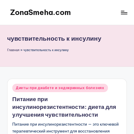
ZonaSmeha.com
Перейти
к
Диеты
содержимому
и
Правильное
чувствительность к инсулину
питание
Главная
»
чувствительность к инсулину
Опубликовано
Диеты при диабете и эндокринных болезнях
в
Питание при
инсулинорезистентности: диета для
улучшения чувствительности
Питание при инсулинорезистентности — это ключевой
терапевтический инструмент для восстановления