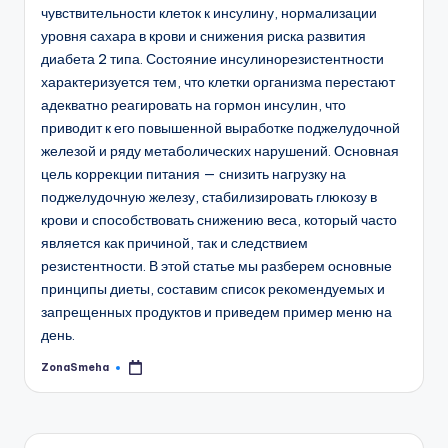
чувствительности клеток к инсулину, нормализации
уровня сахара в крови и снижения риска развития
диабета 2 типа. Состояние инсулинорезистентности
характеризуется тем, что клетки организма перестают
адекватно реагировать на гормон инсулин, что
приводит к его повышенной выработке поджелудочной
железой и ряду метаболических нарушений. Основная
цель коррекции питания — снизить нагрузку на
поджелудочную железу, стабилизировать глюкозу в
крови и способствовать снижению веса, который часто
является как причиной, так и следствием
резистентности. В этой статье мы разберем основные
принципы диеты, составим список рекомендуемых и
запрещенных продуктов и приведем пример меню на
день.
ZonaSmeha
Запись
от