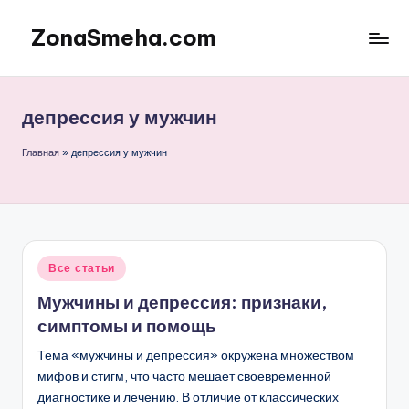
ZonaSmeha.com
Перейти
к
Диеты
содержимому
и
Правильное
депрессия у мужчин
питание
Главная
»
депрессия у мужчин
Опубликовано
Все статьи
в
Мужчины и депрессия: признаки,
симптомы и помощь
Тема «мужчины и депрессия» окружена множеством
мифов и стигм, что часто мешает своевременной
диагностике и лечению. В отличие от классических