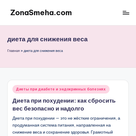
ZonaSmeha.com
Перейти
к
Диеты
содержимому
и
Правильное
диета для снижения веса
питание
Главная
»
диета для снижения веса
Опубликовано
Диеты при диабете и эндокринных болезнях
в
Диета при похудении: как сбросить
вес безопасно и надолго
Диета при похудении — это не жёсткие ограничения, а
продуманная система питания, направленная на
снижение веса и сохранение здоровья. Грамотный