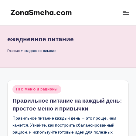
ZonaSmeha.com
Перейти
к
Диеты
содержимому
и
Правильное
ежедневное питание
питание
Главная
»
ежедневное питание
Опубликовано
ПП: Меню и рационы
в
Правильное питание на каждый день:
простое меню и привычки
Правильное питание каждый день — это проще, чем
кажется. Узнайте, как построить сбалансированный
рацион, и используйте готовые идеи для полезных