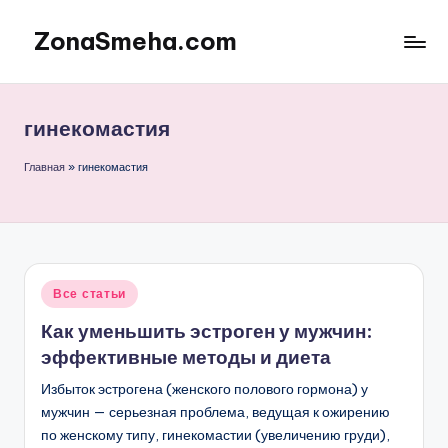
ZonaSmeha.com
Перейти
к
Диеты
содержимому
и
Правильное
гинекомастия
питание
Главная
»
гинекомастия
Опубликовано
Все статьи
в
Как уменьшить эстроген у мужчин:
эффективные методы и диета
Избыток эстрогена (женского полового гормона) у
мужчин — серьезная проблема, ведущая к ожирению
по женскому типу, гинекомастии (увеличению груди),