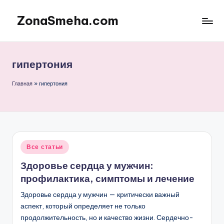
ZonaSmeha.com
Перейти
к
Диеты
содержимому
и
Правильное
гипертония
питание
Главная
»
гипертония
Опубликовано
Все статьи
в
Здоровье сердца у мужчин:
профилактика, симптомы и лечение
Здоровье сердца у мужчин — критически важный
аспект, который определяет не только
продолжительность, но и качество жизни. Сердечно-