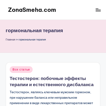
ZonaSmeha.com
Перейти
к
Диеты
содержимому
и
Правильное
гормональная терапия
питание
Главная
»
гормональная терапия
Опубликовано
Все статьи
в
Тестостерон: побочные эффекты
терапии и естественного дисбаланса
Тестостерон, являясь ключевым мужским гормоном,
при нарушении баланса или неправильном
применении в виде лекарственных препаратов может