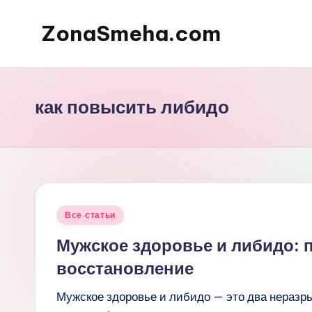
ZonaSmeha.com
Перейти
к
Диеты
содержимому
и
Правильное
как повысить либидо
питание
Опубликовано
Все статьи
в
Мужское здоровье и либидо: 
восстановление
Мужское здоровье и либидо — это два неразры