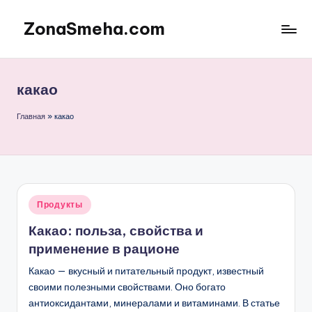
ZonaSmeha.com
Перейти
к
Диеты
содержимому
и
Правильное
какао
питание
Главная
»
какао
Опубликовано
Продукты
в
Какао: польза, свойства и
применение в рационе
Какао — вкусный и питательный продукт, известный
своими полезными свойствами. Оно богато
антиоксидантами, минералами и витаминами. В статье