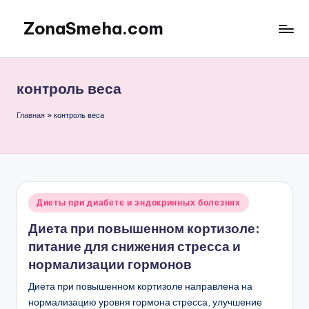
ZonaSmeha.com
Перейти
к
Диеты
содержимому
и
Правильное
контроль веса
питание
Главная
»
контроль веса
Опубликовано
Диеты при диабете и эндокринных болезнях
в
Диета при повышенном кортизоле:
питание для снижения стресса и
нормализации гормонов
Диета при повышенном кортизоле направлена на
нормализацию уровня гормона стресса, улучшение