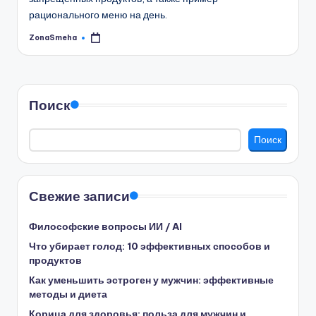
рационального меню на день.
ZonaSmeha
Запись
от
Поиск
Поиск
Свежие записи
Философские вопросы ИИ / AI
Что убирает голод: 10 эффективных способов и
продуктов
Как уменьшить эстроген у мужчин: эффективные
методы и диета
Корица для здоровья: польза для мужчин и