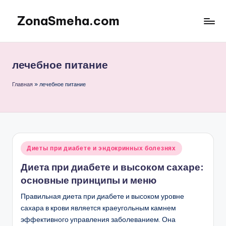
ZonaSmeha.com
Перейти
к
Диеты
содержимому
и
Правильное
лечебное питание
питание
Главная
»
лечебное питание
Опубликовано
Диеты при диабете и эндокринных болезнях
в
Диета при диабете и высоком сахаре:
основные принципы и меню
Правильная диета при диабете и высоком уровне
сахара в крови является краеугольным камнем
эффективного управления заболеванием. Она