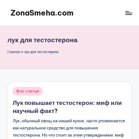
ZonaSmeha.com
Перейти
к
Диеты
содержимому
и
Правильное
лук для тестостерона
питание
Главная
»
лук для тестостерона
Опубликовано
Все статьи
в
Лук повышает тестостерон: миф или
научный факт?
Лук, обычный овощ на нашей кухне, часто упоминается
как натуральное средство для повышения
тестостерона. Но что стоит за этим утверждением: миф