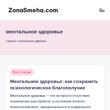
ZonaSmeha.com
Перейти
к
Диеты
содержимому
и
Правильное
ментальное здоровье
питание
Главная
»
ментальное здоровье
Опубликовано
Все статьи
в
Ментальное здоровье: как сохранить
психологическое благополучие
Ментальное здоровье — это не просто отсутствие
психических расстройств, а состояние полного
психологического, эмоционального и социального