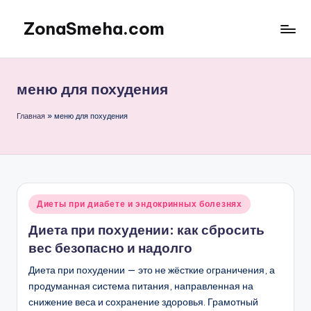
ZonaSmeha.com
Перейти
к
Диеты
содержимому
и
Правильное
меню для похудения
питание
Главная
»
меню для похудения
Опубликовано
Диеты при диабете и эндокринных болезнях
в
Диета при похудении: как сбросить
вес безопасно и надолго
Диета при похудении — это не жёсткие ограничения, а
продуманная система питания, направленная на
снижение веса и сохранение здоровья. Грамотный