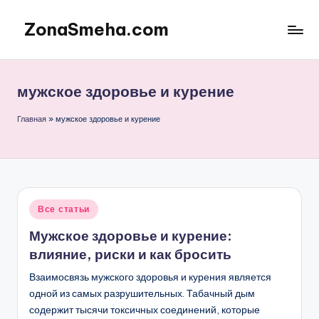
ZonaSmeha.com
Перейти
к
Диеты
содержимому
и
Правильное
мужское здоровье и курение
питание
Главная
»
мужское здоровье и курение
Опубликовано
Все статьи
в
Мужское здоровье и курение:
влияние, риски и как бросить
Взаимосвязь мужского здоровья и курения является
одной из самых разрушительных. Табачный дым
содержит тысячи токсичных соединений, которые