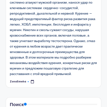
системно атакуют мужской организм, нанося удар по
ключевым системам: сердечно-сосудистой,
репродуктивной, дыхательной и нервной. Курение —
ведущий предотвратимый фактор риска развития рака
легких, ХОБЛ, импотенции, бесплодия и инфаркта у
мужчин. Никотин и смолы сужают сосуды, нарушая
кровоснабжение всех органов, включая половые, а
также угнетают выработку тестостерона. Однако, отказ
от курения в любом возрасте дает практически
мгновенные и долгосрочные преимущества для
здоровья. В этом материале мы подробно разберем
механизмы воздействия курения, конкретные риски для
мужчин и предложим пошаговую стратегию для
расставания с этой вредной привычкой.
ZonaSmeha
Запись
от
Поиск