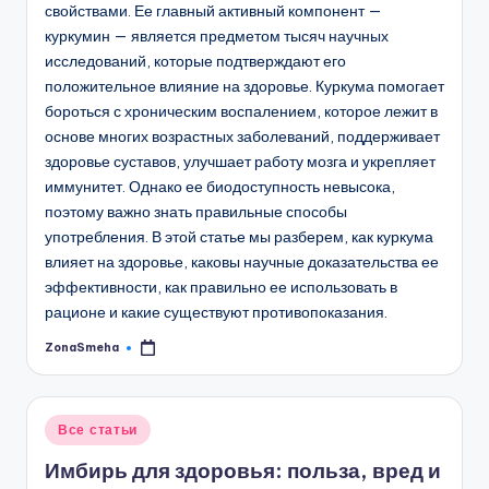
свойствами. Ее главный активный компонент —
куркумин — является предметом тысяч научных
исследований, которые подтверждают его
положительное влияние на здоровье. Куркума помогает
бороться с хроническим воспалением, которое лежит в
основе многих возрастных заболеваний, поддерживает
здоровье суставов, улучшает работу мозга и укрепляет
иммунитет. Однако ее биодоступность невысока,
поэтому важно знать правильные способы
употребления. В этой статье мы разберем, как куркума
влияет на здоровье, каковы научные доказательства ее
эффективности, как правильно ее использовать в
рационе и какие существуют противопоказания.
ZonaSmeha
Запись
от
Опубликовано
Все статьи
в
Имбирь для здоровья: польза, вред и