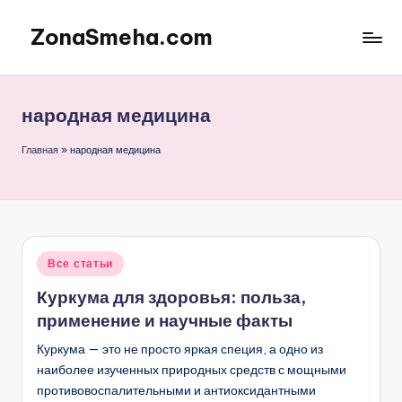
ZonaSmeha.com
Перейти
к
Диеты
содержимому
и
Правильное
народная медицина
питание
Главная
»
народная медицина
Опубликовано
Все статьи
в
Куркума для здоровья: польза,
применение и научные факты
Куркума — это не просто яркая специя, а одно из
наиболее изученных природных средств с мощными
противовоспалительными и антиоксидантными