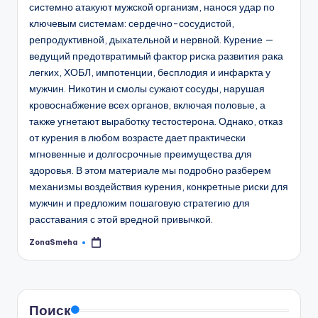
системно атакуют мужской организм, нанося удар по
ключевым системам: сердечно-сосудистой,
репродуктивной, дыхательной и нервной. Курение —
ведущий предотвратимый фактор риска развития рака
легких, ХОБЛ, импотенции, бесплодия и инфаркта у
мужчин. Никотин и смолы сужают сосуды, нарушая
кровоснабжение всех органов, включая половые, а
также угнетают выработку тестостерона. Однако, отказ
от курения в любом возрасте дает практически
мгновенные и долгосрочные преимущества для
здоровья. В этом материале мы подробно разберем
механизмы воздействия курения, конкретные риски для
мужчин и предложим пошаговую стратегию для
расставания с этой вредной привычкой.
ZonaSmeha
Запись
от
Поиск