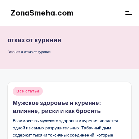
ZonaSmeha.com
Перейти
к
Диеты
содержимому
и
Правильное
отказ от курения
питание
Главная
»
отказ от курения
Опубликовано
Все статьи
в
Мужское здоровье и курение:
влияние, риски и как бросить
Взаимосвязь мужского здоровья и курения является
одной из самых разрушительных. Табачный дым
содержит тысячи токсичных соединений, которые