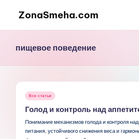
ZonaSmeha.com
Перейти
к
Диеты
содержимому
и
Правильное
пищевое поведение
питание
Опубликовано
Все статьи
в
Голод и контроль над аппетит
Понимание механизмов голода и контроля над
питания, устойчивого снижения веса и гармон