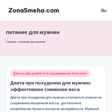
ZonaSmeha.com
Перейти
к
Диеты
содержимому
и
Правильное
питание для мужчин
питание
Главная
»
питание для мужчин
Опубликовано
Диеты при диабете и эндокринных болезнях
в
Диета при похудении для мужчин:
эффективное снижение веса
Диета при похудении для мужчин отличается упором на
сохранение мышечной массы, достаточное
потребление белка и контроль калорийности. Мужской