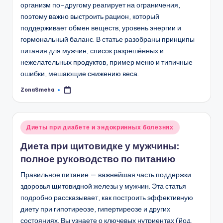
организм по-другому реагирует на ограничения,
поэтому важно выстроить рацион, который
поддерживает обмен веществ, уровень энергии и
гормональный баланс. В статье разобраны принципы
питания для мужчин, список разрешённых и
нежелательных продуктов, пример меню и типичные
ошибки, мешающие снижению веса.
ZonaSmeha
Запись
от
Опубликовано
Диеты при диабете и эндокринных болезнях
в
Диета при щитовидке у мужчины:
полное руководство по питанию
Правильное питание — важнейшая часть поддержки
здоровья щитовидной железы у мужчин. Эта статья
подробно рассказывает, как построить эффективную
диету при гипотиреозе, гипертиреозе и других
состояниях. Вы узнаете о ключевых нутриентах (йод,