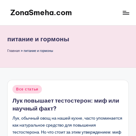
ZonaSmeha.com
Перейти
к
Диеты
содержимому
и
Правильное
питание и гормоны
питание
Главная
»
питание и гормоны
Опубликовано
Все статьи
в
Лук повышает тестостерон: миф или
научный факт?
Лук, обычный овощ на нашей кухне, часто упоминается
как натуральное средство для повышения
тестостерона. Но что стоит за этим утверждением: миф