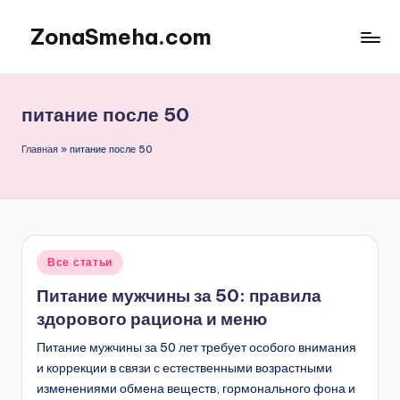
ZonaSmeha.com
Перейти
к
Диеты
содержимому
и
Правильное
питание после 50
питание
Главная
»
питание после 50
Опубликовано
Все статьи
в
Питание мужчины за 50: правила
здорового рациона и меню
Питание мужчины за 50 лет требует особого внимания
и коррекции в связи с естественными возрастными
изменениями обмена веществ, гормонального фона и