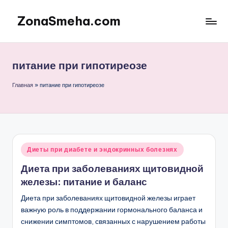
ZonaSmeha.com
Перейти
к
Диеты
содержимому
и
Правильное
питание при гипотиреозе
питание
Главная
»
питание при гипотиреозе
Опубликовано
Диеты при диабете и эндокринных болезнях
в
Диета при заболеваниях щитовидной
железы: питание и баланс
Диета при заболеваниях щитовидной железы играет
важную роль в поддержании гормонального баланса и
снижении симптомов, связанных с нарушением работы