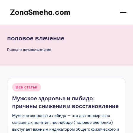
ZonaSmeha.com
Перейти
к
Диеты
содержимому
и
Правильное
половое влечение
питание
Главная
»
половое влечение
Опубликовано
Все статьи
в
Мужское здоровье и либидо:
причины снижения и восстановление
Мужское здоровье и либидо — это два неразрывно
связанных понятия, где либидо (половое влечение)
выступает важным индикатором общего физического и