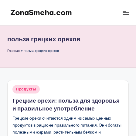
ZonaSmeha.com
Перейти
к
Диеты
содержимому
и
Правильное
польза грецких орехов
питание
Главная
»
польза грецких орехов
Опубликовано
Продукты
в
Грецкие орехи: польза для здоровья
и правильное употребление
Грецкие орехи считаются одним из самых ценных
продуктов в рационе правильного питания. Они богаты
полезными жирами, растительным белком и