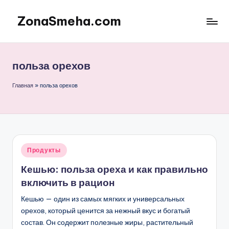
ZonaSmeha.com
Перейти
к
Диеты
содержимому
и
Правильное
польза орехов
питание
Главная
»
польза орехов
Опубликовано
Продукты
в
Кешью: польза ореха и как правильно
включить в рацион
Кешью — один из самых мягких и универсальных
орехов, который ценится за нежный вкус и богатый
состав. Он содержит полезные жиры, растительный