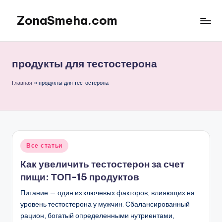
ZonaSmeha.com
Перейти
к
Диеты
содержимому
и
Правильное
продукты для тестостерона
питание
Главная
»
продукты для тестостерона
Опубликовано
Все статьи
в
Как увеличить тестостерон за счет
пищи: ТОП-15 продуктов
Питание — один из ключевых факторов, влияющих на
уровень тестостерона у мужчин. Сбалансированный
рацион, богатый определенными нутриентами,