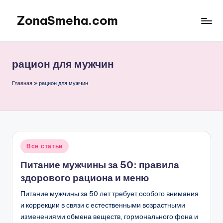
ZonaSmeha.com
Перейти
к
Диеты
содержимому
и
Правильное
рацион для мужчин
питание
Главная
»
рацион для мужчин
Опубликовано
Все статьи
в
Питание мужчины за 50: правила
здорового рациона и меню
Питание мужчины за 50 лет требует особого внимания
и коррекции в связи с естественными возрастными
изменениями обмена веществ, гормонального фона и