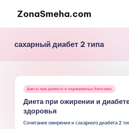
ZonaSmeha.com
Перейти
к
Диеты
содержимому
и
Правильное
сахарный диабет 2 типа
питание
Опубликовано
Диеты при диабете и эндокринных болезнях
в
Диета при ожирении и диабет
здоровья
Сочетание ожирения и сахарного диабета 2 т