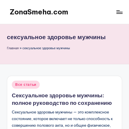
ZonaSmeha.com
Перейти
к
Диеты
содержимому
и
Правильное
сексуальное здоровье мужчины
питание
Главная
»
сексуальное здоровье мужчины
Опубликовано
Все статьи
в
Сексуальное здоровье мужчины:
полное руководство по сохранению
Сексуальное здоровье мужчины — это комплексное
состояние, которое включает не только способность к
совершению полового акта, но и общее физическое,