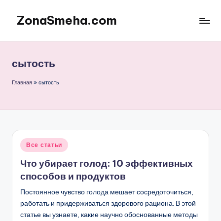
ZonaSmeha.com
Перейти
к
Диеты
содержимому
и
Правильное
сытость
питание
Главная
»
сытость
Опубликовано
Все статьи
в
Что убирает голод: 10 эффективных
способов и продуктов
Постоянное чувство голода мешает сосредоточиться,
работать и придерживаться здорового рациона. В этой
статье вы узнаете, какие научно обоснованные методы