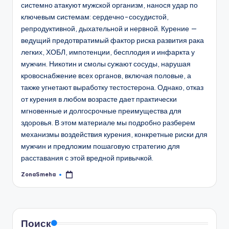
системно атакуют мужской организм, нанося удар по
ключевым системам: сердечно-сосудистой,
репродуктивной, дыхательной и нервной. Курение —
ведущий предотвратимый фактор риска развития рака
легких, ХОБЛ, импотенции, бесплодия и инфаркта у
мужчин. Никотин и смолы сужают сосуды, нарушая
кровоснабжение всех органов, включая половые, а
также угнетают выработку тестостерона. Однако, отказ
от курения в любом возрасте дает практически
мгновенные и долгосрочные преимущества для
здоровья. В этом материале мы подробно разберем
механизмы воздействия курения, конкретные риски для
мужчин и предложим пошаговую стратегию для
расставания с этой вредной привычкой.
ZonaSmeha
Запись
от
Поиск