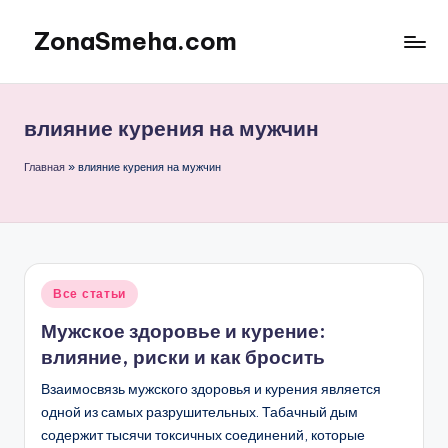
ZonaSmeha.com
Перейти
к
Диеты
содержимому
и
Правильное
влияние курения на мужчин
питание
Главная
»
влияние курения на мужчин
Опубликовано
Все статьи
в
Мужское здоровье и курение:
влияние, риски и как бросить
Взаимосвязь мужского здоровья и курения является
одной из самых разрушительных. Табачный дым
содержит тысячи токсичных соединений, которые