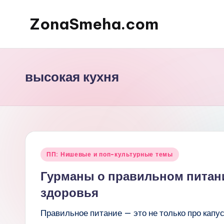
ZonaSmeha.com
Перейти
к
Диеты
содержимому
и
Правильное
высокая кухня
питание
Опубликовано
ПП: Нишевые и поп-культурные темы
в
Гурманы о правильном питани
здоровья
Правильное питание — это не только про капус