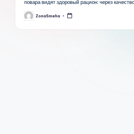
повара видят здоровый рацион: через качеств
ZonaSmeha
Запись
от