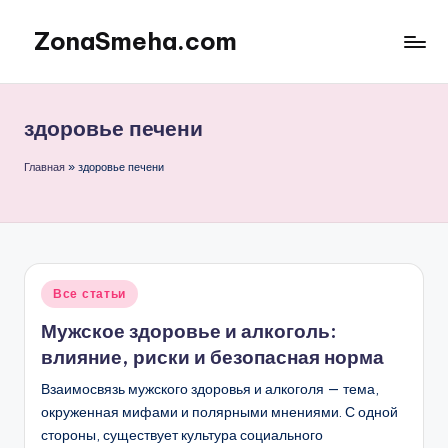
ZonaSmeha.com
Перейти
к
Диеты
содержимому
и
Правильное
здоровье печени
питание
Главная
»
здоровье печени
Опубликовано
Все статьи
в
Мужское здоровье и алкоголь:
влияние, риски и безопасная норма
Взаимосвязь мужского здоровья и алкоголя — тема,
окруженная мифами и полярными мнениями. С одной
стороны, существует культура социального