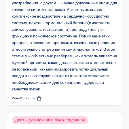
употребления, с другой — научно доказанные риски для
ключевых систем организма. Алкоголь оказывает
комплексное воздействие на сердечно-сосудистую
систему, печень, гормональный баланс (в частности,
снижая уровень тестостерона), репродуктивную
функцию и психическое состояние. Понимание этих
процессов позволяет принимать взвешенные решения
относительно употребления спиртных напитков. В этой
статье мы объективно разберем, как алкоголь влияет на
мужской организм, какие дозы считаются относительно
безопасными, как минимизировать потенциальный
вред и в каких случаях отказ от алкоголя становится
необходимым шагом для сохранения здоровья и
качества жизни.
ZonaSmeha
Запись
от
Опубликовано
Диеты для печени и поджелудочной
в