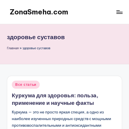
ZonaSmeha.com
Перейти
к
Диеты
содержимому
и
Правильное
здоровье суставов
питание
Главная
»
здоровье суставов
Опубликовано
Все статьи
в
Куркума для здоровья: польза,
применение и научные факты
Куркума — это не просто яркая специя, а одно из
наиболее изученных природных средств с мощными
противовоспалительными и антиоксидантными