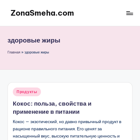
ZonaSmeha.com
Перейти
к
Диеты
содержимому
и
Правильное
здоровые жиры
питание
Главная
»
здоровые жиры
Опубликовано
Продукты
в
Кокос: польза, свойства и
применение в питании
Кокос — экзотический, но давно привычный продукт в
рационе правильного питания. Его ценят за
насыщенный вкус, высокую питательную ценность и