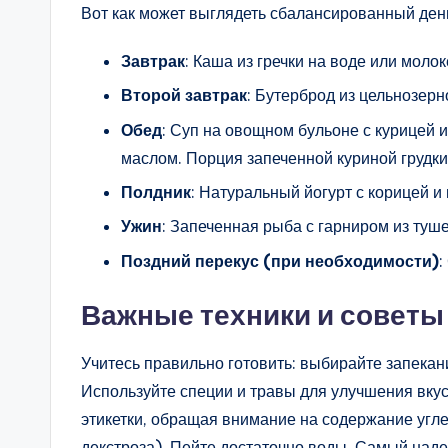
Вот как может выглядеть сбалансированный де
Завтрак
: Каша из гречки на воде или моло
Второй завтрак
: Бутерброд из цельнозер
Обед
: Суп на овощном бульоне с курицей 
маслом. Порция запеченной куриной грудки
Полдник
: Натуральный йогурт с корицей и
Ужин
: Запеченная рыба с гарниром из туш
Поздний перекус (при необходимости)
:
Важные техники и советы
Учитесь правильно готовить: выбирайте запекани
Используйте специи и травы для улучшения вкус
этикетки, обращая внимание на содержание угле
декстроза). Пейте достаточно воды. Самый наде