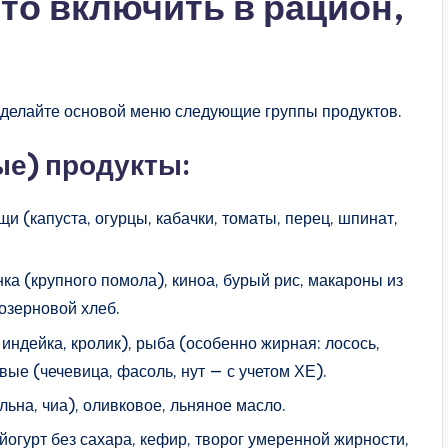
то включить в рацион,
 сделайте основой меню следующие группы продуктов.
е) продукты:
и (капуста, огурцы, кабачки, томаты, перец, шпинат,
янка (крупного помола), киноа, бурый рис, макароны из
озерновой хлеб.
 индейка, кролик), рыба (особенно жирная: лосось,
вые (чечевица, фасоль, нут — с учетом ХЕ).
(льна, чиа), оливковое, льняное масло.
йогурт без сахара, кефир, творог умеренной жирности,