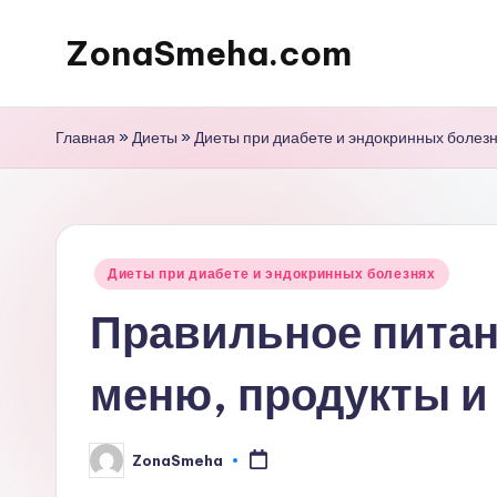
ZonaSmeha.com
Перейти
к
Диеты
содержимому
и
Главная
»
Диеты
»
Диеты при диабете и эндокринных болез
Правильное
питание
Опубликовано
Диеты при диабете и эндокринных болезнях
в
Правильное питан
меню, продукты и
ZonaSmeha
Запись
от