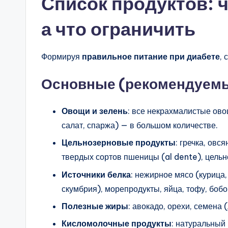
Список продуктов: ч
а что ограничить
Формируя
правильное питание при диабете
,
Основные (рекомендуемы
Овощи и зелень
: все некрахмалистые овощ
салат, спаржа) — в большом количестве.
Цельнозерновые продукты
: гречка, овс
твердых сортов пшеницы (al dente), цельн
Источники белка
: нежирное мясо (курица,
скумбрия), морепродукты, яйца, тофу, бобо
Полезные жиры
: авокадо, орехи, семена 
Кисломолочные продукты
: натуральный 