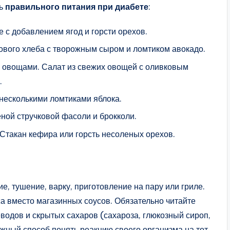
нь
правильного питания при диабете
:
ке с добавлением ягод и горсти орехов.
нового хлеба с творожным сыром и ломтиком авокадо.
и овощами. Салат из свежих овощей с оливковым
.
 несколькими ломтиками яблока.
еной стручковой фасоли и брокколи.
 Стакан кефира или горсть несоленых орехов.
е, тушение, варку, приготовление на пару или гриле.
а вместо магазинных соусов. Обязательно читайте
водов и скрытых сахаров (сахароза, глюкозный сироп,
жный способ понять реакцию своего организма на тот