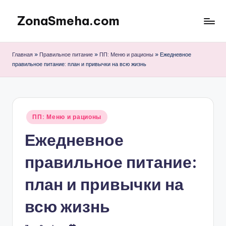
ZonaSmeha.com
Перейти
к
Диеты
содержимому
и
Главная
»
Правильное питание
»
ПП: Меню и рационы
»
Ежедневное
Правильное
правильное питание: план и привычки на всю жизнь
питание
Опубликовано
ПП: Меню и рационы
в
Ежедневное
правильное питание:
план и привычки на
всю жизнь