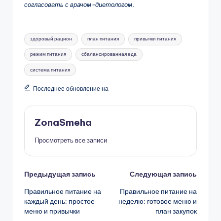
согласовать с врачом-диетологом.
Метки:
здоровый рацион
план питания
привычки питания
режим питания
сбалансированная еда
система питания
Последнее обновление на
ZonaSmeha
Просмотреть все записи
Навигация
Предыдущая запись
Следующая запись
Правильное питание на
Правильное питание на
записи
каждый день: простое
неделю: готовое меню и
меню и привычки
план закупок