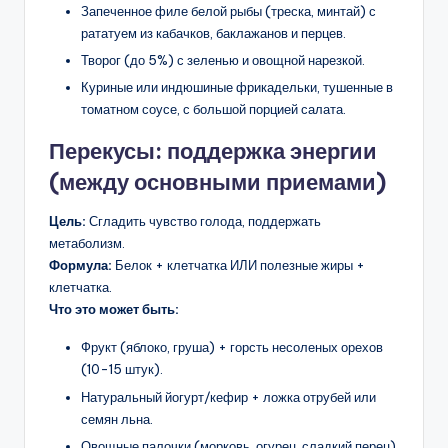
Запеченное филе белой рыбы (треска, минтай) с
рататуем из кабачков, баклажанов и перцев.
Творог (до 5%) с зеленью и овощной нарезкой.
Куриные или индюшиные фрикадельки, тушенные в
томатном соусе, с большой порцией салата.
Перекусы: поддержка энергии
(между основными приемами)
Цель:
Сгладить чувство голода, поддержать
метаболизм.
Формула:
Белок + клетчатка ИЛИ полезные жиры +
клетчатка.
Что это может быть:
Фрукт (яблоко, груша) + горсть несоленых орехов
(10-15 штук).
Натуральный йогурт/кефир + ложка отрубей или
семян льна.
Овощные палочки (морковь, огурец, сладкий перец)