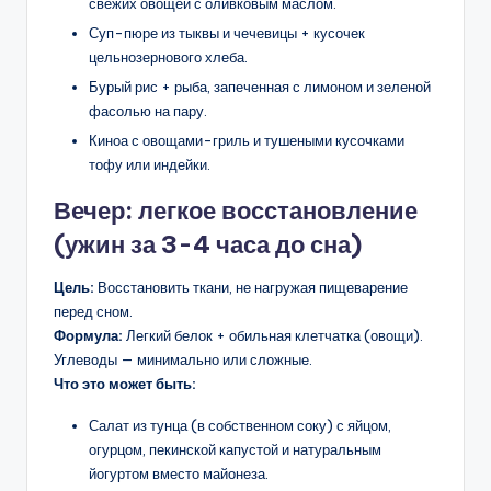
свежих овощей с оливковым маслом.
Суп-пюре из тыквы и чечевицы + кусочек
цельнозернового хлеба.
Бурый рис + рыба, запеченная с лимоном и зеленой
фасолью на пару.
Киноа с овощами-гриль и тушеными кусочками
тофу или индейки.
Вечер: легкое восстановление
(ужин за 3-4 часа до сна)
Цель:
Восстановить ткани, не нагружая пищеварение
перед сном.
Формула:
Легкий белок + обильная клетчатка (овощи).
Углеводы — минимально или сложные.
Что это может быть:
Салат из тунца (в собственном соку) с яйцом,
огурцом, пекинской капустой и натуральным
йогуртом вместо майонеза.