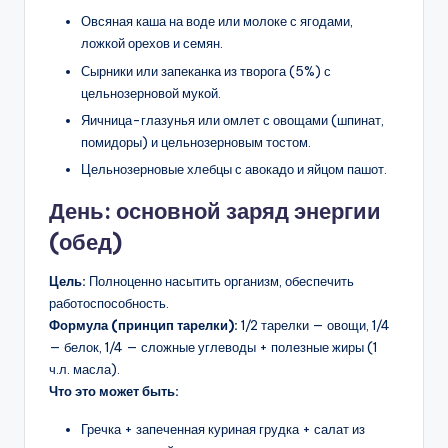
Овсяная каша на воде или молоке с ягодами,
ложкой орехов и семян.
Сырники или запеканка из творога (5%) с
цельнозерновой мукой.
Яичница-глазунья или омлет с овощами (шпинат,
помидоры) и цельнозерновым тостом.
Цельнозерновые хлебцы с авокадо и яйцом пашот.
День: основной заряд энергии
(обед)
Цель:
Полноценно насытить организм, обеспечить
работоспособность.
Формула (принцип тарелки):
1/2 тарелки — овощи, 1/4
— белок, 1/4 — сложные углеводы + полезные жиры (1
ч.л. масла).
Что это может быть:
Гречка + запеченная куриная грудка + салат из