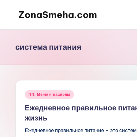
ZonaSmeha.com
Перейти
к
Диеты
содержимому
и
Правильное
система питания
питание
Опубликовано
ПП: Меню и рационы
в
Ежедневное правильное питан
жизнь
Ежедневное правильное питание – это система,