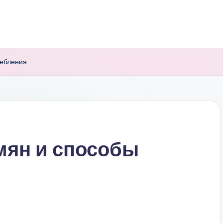
ребления
мян и способы