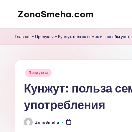
ZonaSmeha.com
Перейти
к
Диеты
содержимому
и
Главная
»
Продукты
»
Кунжут: польза семян и способы упот
Правильное
питание
Опубликовано
Продукты
в
Кунжут: польза се
употребления
ZonaSmeha
Запись
от