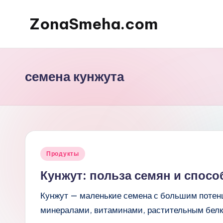
ZonaSmeha.com
Перейти
к
Диеты
содержимому
и
Правильное
семена кунжута
питание
Опубликовано
Продукты
в
Кунжут: польза семян и спос
Кунжут — маленькие семена с большим потен
минералами, витаминами, растительным белк